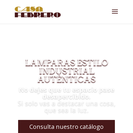
LAMPARAS ESTILO
INDUSTRIAL
AUTÉNTICAS
No dejes que tu espacio pase
desapercibido.
Si solo vas a destacar una cosa,
que sea la luz.
Consulta nuestro catálogo