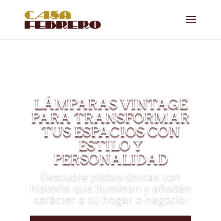
LÁMPARAS VINTAGE
PARA TRANSFORMAR
TUS ESPACIOS CON
ESTILO Y
PERSONALIDAD
Descubre piezas únicas con
historia que iluminan y añaden
carácter a tu hogar o negocio.